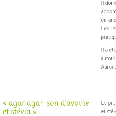
Il don
accom
carenc
Les re
pratiq
Il a é
autour
Aurous
« agar agar, son d’avoine
Le pre
et stévia »
et stév