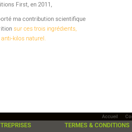
itions First, en 2011,
pporté ma contribution scientifique
rition
sur ces trois ingrédients,
anti-kilos naturel.
Accueil
Con
NTREPRISES
TERMES & CONDITIONS