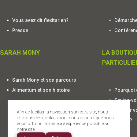
Vous avez dit flexitarien?
Démarche 
Presse
Conférenc
SARAH MONY
LA BOUTIQU
PARTICULIE
Sarah Mony et son parcours
Alimentum et son histoire
Pourquoi 
Saviez-vo
agir sur v
Afin de faciliter la navigation sur notre site, nous
utilisons des cookies pour nous assurer que nous
forme ?
vous offrons la meilleure expérience possible sur
notre site.