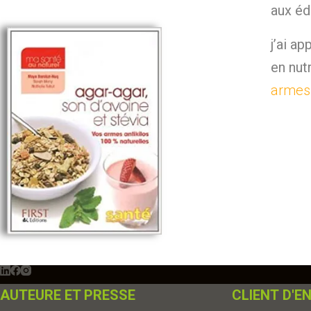
aux éd
j’ai a
en nut
armes 
AUTEURE ET PRESSE
CLIENT
D'E