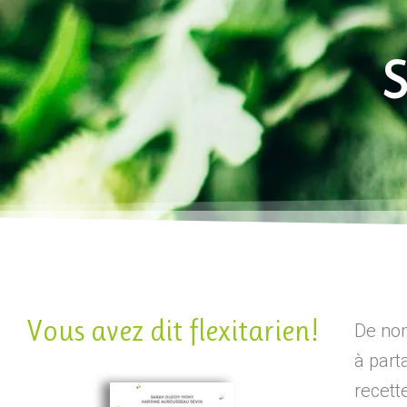
S
Vous avez dit flexitarien!
De no
à part
recett