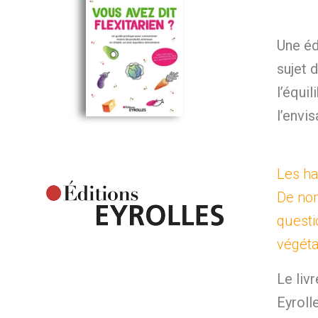
Une éd
sujet d
l’équil
l’envis
Les ha
De no
questi
végéta
Le liv
Eyrolle