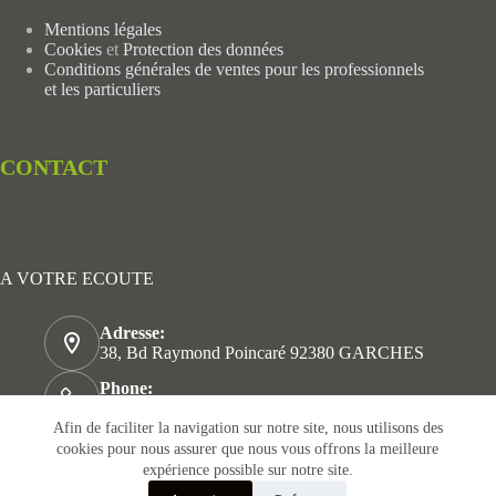
Mentions légales
Cookies
et
Protection des données
Conditions générales de ventes pour les professionnels
et les particuliers
CONTACT
A VOTRE ECOUTE
Adresse:
38, Bd Raymond Poincaré 92380 GARCHES
Phone:
+33 06 37 53 47 25
Afin de faciliter la navigation sur notre site, nous utilisons des
Email:
cookies pour nous assurer que nous vous offrons la meilleure
alimentum.mony@gmail.com
expérience possible sur notre site.
Copyright © 2026 CONFERENCE EN NUTRITION I