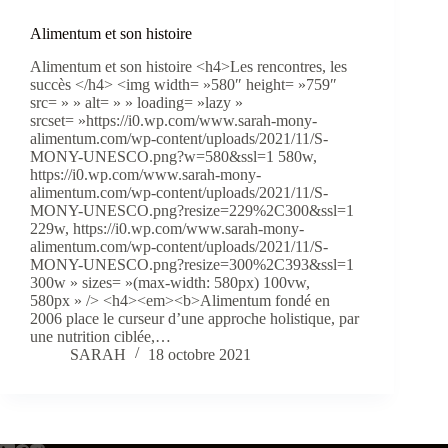
Alimentum et son histoire
Alimentum et son histoire <h4>Les rencontres, les
succès </h4> <img width= »580″ height= »759″
src= » » alt= » » loading= »lazy »
srcset= »https://i0.wp.com/www.sarah-mony-
alimentum.com/wp-content/uploads/2021/11/S-
MONY-UNESCO.png?w=580&ssl=1 580w,
https://i0.wp.com/www.sarah-mony-
alimentum.com/wp-content/uploads/2021/11/S-
MONY-UNESCO.png?resize=229%2C300&ssl=1
229w, https://i0.wp.com/www.sarah-mony-
alimentum.com/wp-content/uploads/2021/11/S-
MONY-UNESCO.png?resize=300%2C393&ssl=1
300w » sizes= »(max-width: 580px) 100vw,
580px » /> <h4><em><b>Alimentum fondé en
2006 place le curseur d’une approche holistique, par
une nutrition ciblée,…
SARAH
18 octobre 2021